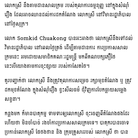
លោកស្រី នឹងតាមដានសាលក្រម របស់តុលាការធម្មនុញ្ញ នៅក្នុងសំណុំ
រឿង ដែលអាចឈានដល់ការដកតំណែង លោកស្រី នៅវិមានរដ្ឋាភិបាល
នៅថ្ងៃសុក្រ។
លោក Somkid Chuakong បានអះអាងថា លោកស្រីនឹងទៅដល់
វិមានរដ្ឋាភិបាល នៅពេលថ្ងៃត្រង់ ដើម្បីតាមដានការ ការប្រកាសសាល
ក្រមនេះ អមដោយសមាជិកគណៈរដ្ឋមន្ត្រី មកពីគណបក្សភឿថៃ
នេះបើយោងតាមការចុះផ្សាយ របស់កាសែតថៃ។
គួរបញ្ជាក់ថា លោកស្រី នឹងត្រូវតុលាការសម្រេច រក្សាមុខតំណែង ឬ ត្រូវ
ដកមុខតំណែង ក្នុងសំណុំរឿង ខ្វះសីលធម៌ ជុំវិញការបែកធ្លាយសម្លេង
សន្ទនា។
កន្លងមក ក៏មានបាតុកម្ម ទាមទារឲ្យលោកស្រី ចុះចេញពីតំណែងផងដែរ
ហើយថា មិនចាំបាច់ រងចាំការប្រកាសសាលក្រមទេ។ បាតុករបានចោទ
ប្រកាន់លោកស្រី ផែថងថាន និង ក្រុមគ្រួសាររបស់ លោកស្រី ថា បាន