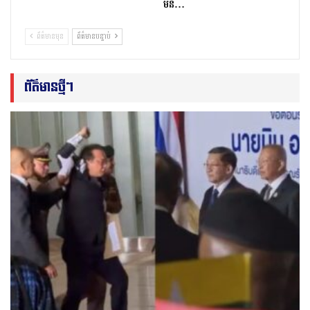
មីន…
ព័ត៌មានមុន
ព័ត៌មានបន្ទាប់
ព័ត៌មានថ្មីៗ