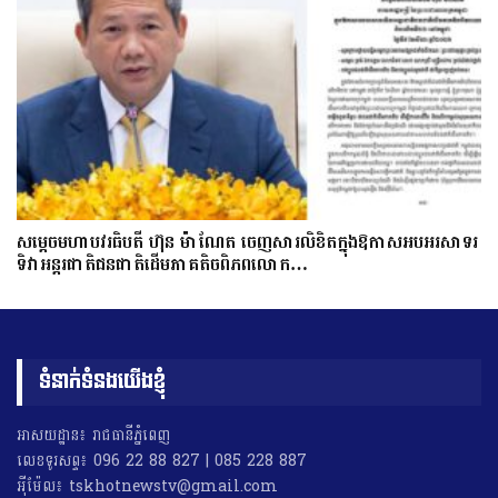
សម្តេចមហាបវរធិបតី ហ៊ុន ម៉ាណែត ចេញសារលិខិតក្នុងឱកាសអបអរសាទរ
ទិវាអន្តរជាតិជនជាតិដើមភាគតិចពិភពលោក…
ទំនាក់ទំនងយើងខ្ញុំ
អាសយដ្ឋាន៖ រាជធានីភ្នំពេញ
លេខទូរសព្ទ៖ 096 22 88 827 | 085 228 887
អុីម៉ែល៖ tskhotnewstv@gmail.com