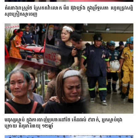
តំណាងរាស្ត្រថៃ ស្រែកតវ៉ាលោក មីន អ៊ុងឡាំង ក្នុងព្រឹទ្ធសភា រហូតត្រូវសន្តិ
សុខក្រៀកស្មាចេញ
មនុស្សស្លាប់ ក្នុងការបាញ់ប្រហារនៅថៃ កើនដល់ ៩នាក់, អ្នកស្លាប់ចុង
ក្រោយ គឺកុមារីអាយុ ១២ឆ្នាំ