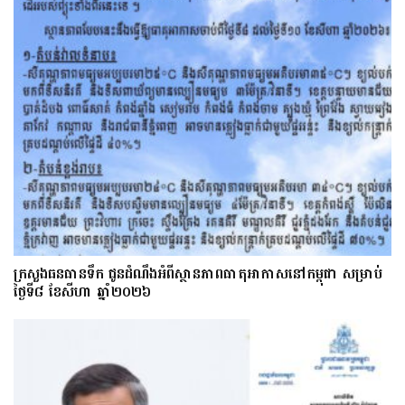
ក្រសួងធនធានទឹក ជូនដំណឹងអំពីស្ថានភាពធាតុអាកាសនៅកម្ពុជា សម្រាប់
ថ្ងៃទី៨ ខែសីហា ឆ្នាំ២០២៦