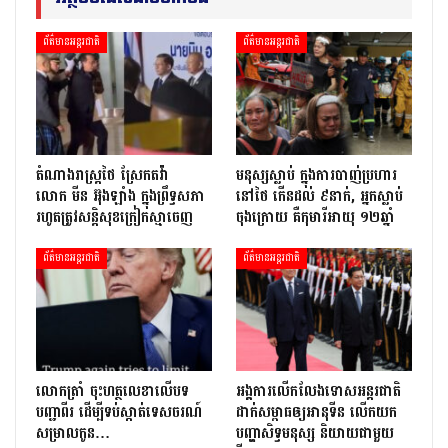
ព័ត៌មានអន្តរជាតិ
ព័ត៌មានអន្តរជាតិ
តំណាងរាស្ត្រថៃ ស្រែកតវ៉ា
មនុស្សស្លាប់ ក្នុងការបាញ់ប្រហារ
លោក មីន អ៊ុងឡាំង ក្នុងព្រឹទ្ធសភា
នៅថៃ កើនដល់ ៩នាក់, អ្នកស្លាប់
រហូតត្រូវសន្តិសុខក្រៀកស្មាចេញ
ចុងក្រោយ គឺកុមារីអាយុ ១២ឆ្នាំ
ព័ត៌មានអន្តរជាតិ
ព័ត៌មានអន្តរជាតិ
លោក​ត្រាំ ចុះហត្ថលេខាលើបទ
អង្គការលើកលែងទោសអន្តរជាតិ
បញ្ជាពីរ ដើម្បីទប់ស្កាត់ទេស​ចរណ៍
ដាក់សម្ពាធឲ្យអានុទីន លើកយក
សម្រាលកូន…
បញ្ហាសិទ្ធមនុស្ស និយាយជាមួយ