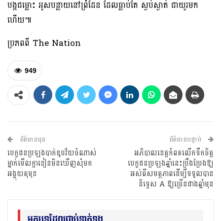
បង្កជម្លោះ អូសបន្លាយនៅព្រំដែន ដែលធ្លាប់តែ ស្ងប់ស្ងាត់ ជាយូរមក
ហើយ៕
ប្រភពពី The Nation
949
ព័ត៌មានមុន
ព័ត៌មានបន្ទាប់
បេក្ខជនប្រឡងបាក់ឌុបវ័យចំណាស់
អភិបាលខេត្តកំពតលើកទឹកចិត្ត
ម្នាក់មើលក្តាខៀនមិនឃើញសុំមក
បេក្ខជនប្រឡងឆ្នាំនេះប្រឹងប្រែងឱ្យ
អង្គុយតុមុខ
អស់ពីសមត្ថភាពដើម្បីទទួលបាន
និទ្ទេស A ឱ្យច្រើនជាងឆ្នាំមុន
អត្ថបទដែលជាប់ទាក់ទង