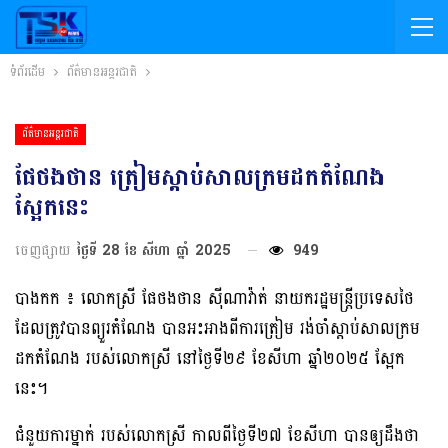
ទំព័រដើម
ព័ត៌មានអន្តរជាតិ
ព័ត៌មានអន្តរជាតិ
ផែថងថាន ត្រៀមស្តាប់សាលក្រមដកតំណែង
ស្អែកនេះ
ចេញផ្សាយ
ថ្ងៃទី 28 ខែ សីហា ឆ្នាំ 2025
949
បាងកក ៖ លោកស្រី ផែថងថាន ស៊ីណាវ៉ាត់ នាយករដ្ឋមន្ត្រីប្រទេសថៃ
ដែលត្រូវបានព្យួរតំណែង បានអះអាងពីការត្រៀម រង់ចាំស្តាប់សាលក្រម
ដកតំណែង របស់លោកស្រី នៅថ្ងៃទី២៩ ខែសីហា ឆ្នាំ២០២៥ ស្អែក
នេះ។
ជំនួយការម្នាក់ របស់លោកស្រី កាលពីថ្ងៃទី២៧ ខែសីហា បានឲ្យដឹងថា