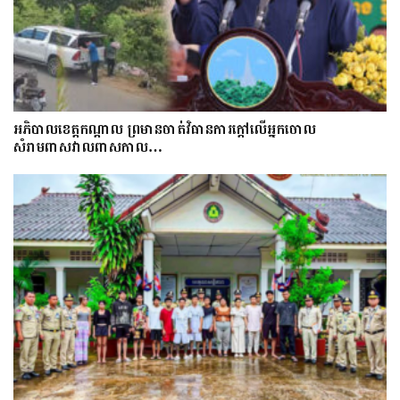
អភិបាលខេត្តកណ្ដាល ព្រមានចាត់វិធានការក្ដៅលើអ្នកចោល
សំរាមពាសវាលពាសកាល…