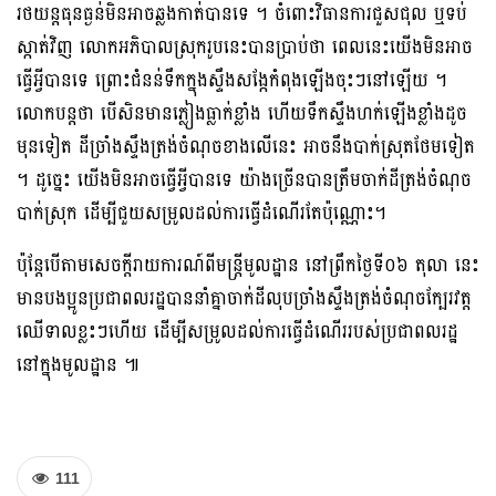
រថយន្តធុនធ្ងន់មិនអាចឆ្លងកាត់បានទេ ។ ចំពោះវិធានការជួសជុល ឬទប់
ស្កាត់វិញ លោកអភិបាលស្រុករូបនេះបានប្រាប់ថា ពេលនេះយើងមិនអាច
ធ្វើអ្វីបានទេ ព្រោះជំនន់ទឹកក្នុងស្ទឹងសង្កែកំពុងឡើងចុះៗនៅឡើយ ។
លោកបន្តថា បើសិនមានភ្លៀងធ្លាក់ខ្លាំង ហើយទឹកស្ទឹងហក់ឡើងខ្លាំងដូច
មុនទៀត ដីច្រាំងស្ទឹងត្រង់ចំណុចខាងលើនេះ អាចនឹងបាក់ស្រុតថែមទៀត
។ ដូច្នេះ យើងមិនអាចធ្វើអ្វីបានទេ យ៉ាងច្រើនបានត្រឹមចាក់ដីត្រង់ចំណុច
បាក់ស្រុក ដើម្បីជួយសម្រូលដល់ការធ្វើដំណើរតែប៉ុណ្ណោះ។
ប៉ុន្តែបើតាមសេចក្ដីរាយការណ៍ពីមន្ត្រីមូលដ្ឋាន នៅព្រឹកថ្ងៃទី០៦ តុលា នេះ
មានបងប្អូនប្រជាពលរដ្ឋបាននាំគ្នាចាក់ដីលុបច្រាំងស្ទឹងត្រង់ចំណុចក្បែរវត្ត
ឈើទាលខ្លះៗហើយ ដើម្បីសម្រូលដល់ការធ្វើដំណើររបស់ប្រជាពលរដ្ឋ
នៅក្នុងមូលដ្ឋាន ៕
111