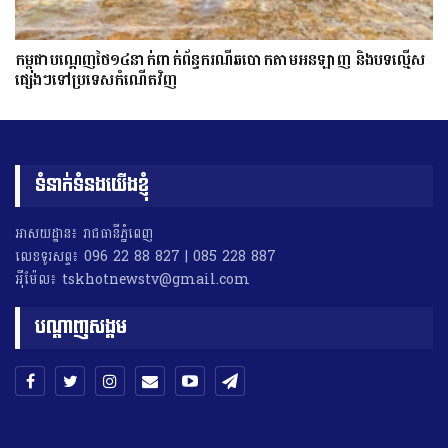
កម្ពុជាបណ្ដេញថៃ១៤នាក់ពាក់ព័ន្ធករណីឆបោកតាមអនឡាញ និងបទល្មើស
ផ្សេងៗទៅប្រទេសកំណើតវិញ
ទំនាក់ទំនងយើងខ្ញុំ
អាសយដ្ឋាន៖ រាជធានីភ្នំពេញ
លេខទូរសព្ទ៖ 096 22 88 827 | 085 228 887
អុីម៉ែល៖ tskhotnewstv@gmail.com
បណ្តាញសង្គម