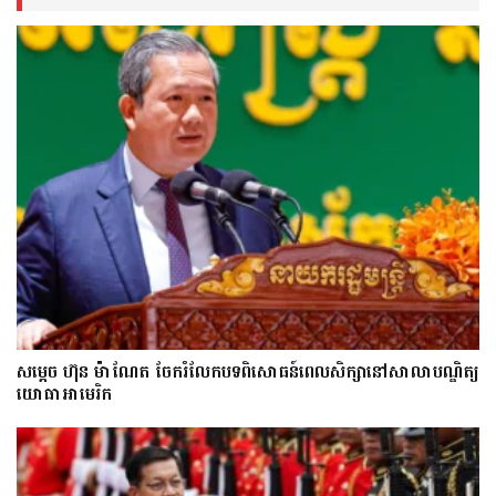
សម្តេច ហ៊ុន ម៉ាណែត ចែករំលែកបទពិសោធន៍ពេលសិក្សានៅសាលាបណ្ឌិត្យ​
យោ​ធា​អាមេរិក