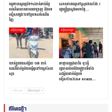
កម្ពុជាបណ្ដេញថៃ១៤នាក់ពាក់ព័ន្ធ
សោកនាដកម្ម​នៅ​ស្រុក​វាល​វែង ៖
ករណីឆបោកតាមអនឡាញ និងបទ
រដ្ឋមន្ត្រី​ក្រសួងមហាផ្ទៃ…
ល្មើសផ្សេងៗទៅប្រទេសកំណើត
វិញ
សន្តិសុខសង្គម
សន្តិសុខសង្គម
ឃាត់ខ្លួនជនសង្ស័យ ០៣ នាក់
អាជ្ញាធរក្រុងបាវិត ចុះធើ្វ
ករណីធាក់ប្លន់យកម៉ូតូនៅខណ្ឌសែន
រដ្ឋបាលចំហនិងបង្ក្រាបទីតាំង
សុខ
សង្ស័យពាក់ព័ន្ធបទ
ល្មើសOnline scam…
ព័ត៌មានមុន
ព័ត៌មានបន្ទាប់
ព័ត៌មានថ្មីៗ