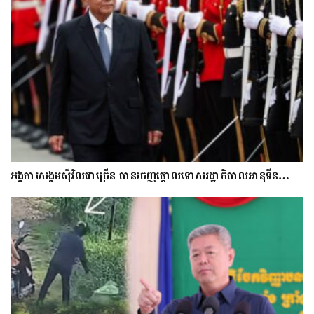
អង្គការសង្គមស៊ីវិលជាច្រើន បានចេញថ្កោលទោសរដ្ឋាភិបាលអានុទីន…