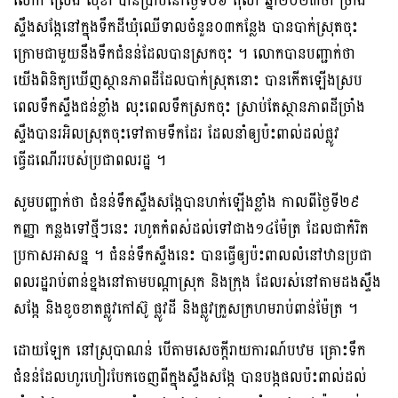
លោក ស្រេង សុខា បានប្រាប់នៅថ្ងៃទី០៦ តុលា ឆ្នំា២០២៣ថា ច្រាំង
ស្ទឹងសង្កែនៅក្នុងទឹកដីឃុំឈើទាលចំនួន០៣កន្លែង បានបាក់ស្រុតចុះ
ក្រោមជាមួយនឹងទឹកជំនន់ដែលបានស្រកចុះ ។ លោកបានបញ្ជាក់ថា
យើងពិនិត្យឃើញស្ថានភាពដីដែលបាក់ស្រុតនោះ បានកើតឡើងស្រប
ពេលទឹកស្ទឹងជន់ខ្លាំង លុះពេលទឹកស្រកចុះ ស្រាប់តែស្ថានភាពដីច្រាំង
ស្ទឹងបានរអិលស្រុតចុះទៅតាមទឹកដែរ ដែលនាំឲ្យប៉ះពាល់ដល់ផ្លូវ
ធ្វើដណើររបស់ប្រជាពលរដ្ឋ ។
សូមបញ្ជាក់ថា ជំនន់ទឹកស្ទឹងសង្កែបានហក់ឡើងខ្លាំង កាលពីថ្ងៃទី២៩
កញ្ញា កន្លងទៅថ្មីៗនេះ រហូតកំពស់ដល់ទៅជាង១៤ម៉ែត្រ ដែលជាកំរិត
ប្រកាសអាសន្ន ។ ជំនន់ទឹកស្ទឹងនេះ បានធ្វើឲ្យប៉ះពាលលំនៅឋានប្រជា
ពលរដ្ឋរាប់ពាន់ខ្នងនៅតាមបណ្ដាស្រុក និងក្រុង ដែលរស់នៅតាមដងស្ទឹង
សង្កែ និងខូចខាតផ្លូវកៅស៊ូ ផ្លូវដី និងផ្លូវក្រួសក្រហមរាប់ពាន់ម៉ែត្រ ។
ដោយឡែក នៅស្រុបាណន់ បើតាមសេចក្ដីរាយការណ៍បឋម គ្រោះទឹក
ជំនន់ដែលហូរហៀរបែកចេញពីក្នុងស្ទឹងសង្កែ បានបង្កផលប៉ះពាល់ដល់