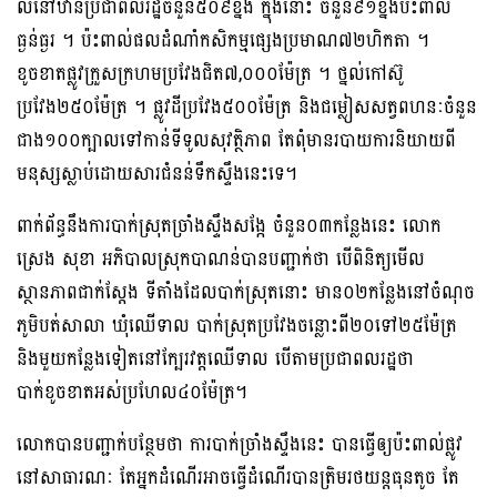
លំនៅឋានប្រជាពលរដ្ឋចំនួន៥០៩ខ្នង ក្នុងនោះ ចំនួន៩១ខ្នងប៉ះពាល់
ធ្ងន់ធ្ងរ ។ ប៉ះពាល់ផលដំណាំកសិកម្មផ្សេងប្រមាណ៧២ហិកតា ។
ខូចខាតផ្លូវក្រួសក្រហមប្រវែងជិត៧,០០០ម៉ែត្រ ។ ថ្នល់កៅស៊ូ
ប្រវែង២៥០ម៉ែត្រ ។ ផ្លូវដីប្រវែង៥០០ម៉ែត្រ និងជម្លៀសសត្វពហនៈចំនួន
ជាង១០០ក្បាលទៅកាន់ទីទូលសុវត្ថិភាព តែពុំមានរបាយការនិយាយពី
មនុស្សស្លាប់ដោយសារជំនន់ទឹកស្ទឹងនេះទេ។
ពាក់ព័ន្ធនឹងការបាក់ស្រុតច្រាំងស្ទឹងសង្កែ ចំនួន០៣កន្លែងនេះ លោក
ស្រេង សុខា អភិបាលស្រុកបាណន់បានបញ្ជាក់ថា បើពិនិត្យមើល
ស្ថានភាពជាក់ស្ដែង ទីតាំងដែលបាក់ស្រុតនោះ មាន០២កន្លែងនៅចំណុច
ភូមិបត់សាលា ឃុំឈើទាល បាក់ស្រុតប្រវែងចន្លោះពី២០ទៅ២៥ម៉ែត្រ
និងមួយកន្លែងទៀតនៅក្បែរវត្តឈើទាល បើតាមប្រជាពលរដ្ឋថា
បាក់ខូចខាតអស់ប្រហែល៤០ម៉ែត្រ។
លោកបានបញ្ជាក់បន្ថែមថា ការបាក់ច្រាំងស្ទឹងនេះ បានធ្វើឲ្យប៉ះពាល់ផ្លូវ
នៅសាធារណៈ តែអ្នកដំណើរអាចធ្វើដំណើរបានត្រិមរថយន្តធុនតូច តែ