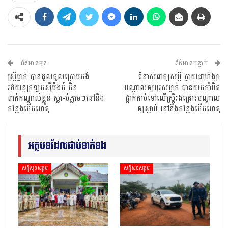
ព័ត៌មានមុន
ព័ត៌មានបន្ទាប់
ស្ត្រីម្នាក់ បានដួលចូលក្រោមកង់
ទំនាស់ពាក្យសម្តី ក្លាយជាហិង្សា
រថយន្តក្រឡុកសុីម៉ងត៍ កិន
បណ្តាលឲ្យបុរសម្នាក់ បានយកកាំបិត
ពាក់កណ្ដាលខ្លួន ស្លា-ប់ភ្លាមៗនៅនឹង
ផ្គាក់កាប់ទៅលើស្ត្រីរងគ្រោះបណ្តាល
កន្លែងកើតហេតុ
ឲ្យស្លាប់ នៅនឹងកន្លែងកើតហេតុ
អត្ថបទដែលជាប់ទាក់ទង
សន្តិសុខសង្គម
សន្តិសុខសង្គម