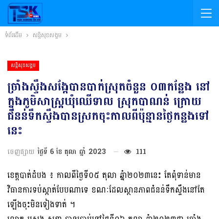
ទំព័រដើម
សន្តិសុខសង្គម
សន្តិសុខសង្គម
ច្រាំងស្ទឹងសង្កែបានបាក់ស្រុតចំនួន ០៣កន្លែង នៅ
ក្នុងភូមិសាស្ត្រឃុំឈើទាល ស្រុកបាណន់ ក្រោយ
ជំនន់ទឹកស្ទឹងបានស្រកចុះកាលពីប៉ុន្មានថ្ងៃកន្លងទៅ
នេះ
ចេញផ្សាយ
ថ្ងៃទី 6 ខែ តុលា ឆ្នាំ 2023
111
ខេត្តបាត់ដំបង ៖ កាលពីថ្ងៃទី០៥ តុលា ឆ្នំា២០២៣នេះ តែពុំទាន់មាន
វិធានការទប់ស្កាត់បែបណាទេ ខណៈដែលស្ថានភាពជំនន់ទឹកស្ទឹងនៅតែ
ឡើងចុះមិនទៀងទាត់ ។