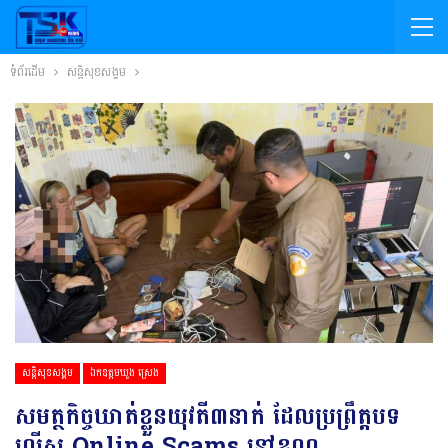
ទំព័រដើម
សន្តិសុខសង្គម
សន្តិសុខសង្គម
ឯកឧត្តមឃួង ស្រេង
សមត្ថកិច្ចឃាត់ខ្លួនយុវតី៣នាក់ ដែលប្រព្រឹត្តបទ
ល្មើស Online Scams នៅខណ្ឌ