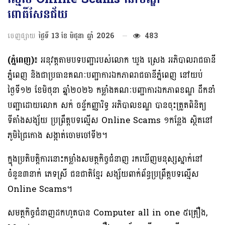
ពោធិ៍សែនជ័យ
ចេញផ្សាយ
ថ្ងៃទី 13 ខែ មិថុនា ឆ្នាំ 2026
483
(ភ្នំពេញ)៖
អនុវត្តតាមបទបញ្ជារបស់លោក ឃួង ស្រេង អភិបាលរាជធានី
ភ្នំពេញ និងជាប្រធានគណៈបញ្ជាការឯកភាពរាជធានីភ្នំពេញ នៅយប់
ថ្ងៃទី១២ ខែមិថុនា ឆ្នាំ២០២៦ កម្លាំងគណៈបញ្ជាការឯកភាពខណ្ឌ ដឹកនាំ
បញ្ជាដោយលោក សក់ ចន្ទ័កញ្ញារិទ្ធ អភិបាលខណ្ឌ បានចុះត្រួតពិនិត្យ
ទីតាំងសង្ស័យ ប្រព្រឹត្តបទល្មើស Online Scams ១កន្លែង ស្ថិតនៅ
ភូមិជ្រៃកោង សង្កាត់ចោមចៅទី២។
ក្នុងប្រតិបត្តិការនោះកម្លាំងសមត្ថកិច្ចជំនាញ រកឃើញមនុស្សស្នាក់នៅ
ចំនួន៣នាក់ ភេទស្រី ជនជាតិខ្មែរ សង្ស័យពាក់ព័ន្ធប្រព្រឹត្តបទល្មើស
Online Scams។
សមត្ថកិច្ចជំនាញដកហូតបាន Computer all in one ៥គ្រឿង,