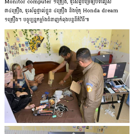
Monitor computer ១គ្រឿង, ទូរស័ព្ទបម្រើឲ្យបទល្មើស
៣៤គ្រឿង, ទូរស័ព្ទផ្ទាល់ខ្លួន ៤គ្រឿង និងម៉ូតូ Honda dream
១គ្រឿង។ បច្ចុប្បន្នកម្លាំងជំនាញកំពុងបន្ដនីតិវិធី៕