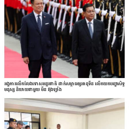
អង្គការលើកលែងទោសអន្តរជាតិ ដាក់សម្ពាធឲ្យអានុទីន លើកយកបញ្ហាសិទ្ធ
មនុស្ស និយាយជាមួយ មីន អ៊ុងឡាំង