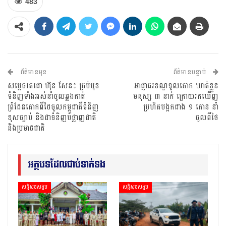
483
ព័ត៌មានមុន
ព័ត៌មានបន្ទាប់
សម្តេចតេជោ ហ៊ុន សែន៖ គ្រប់មុខ
អាជ្ញាធរខណ្ឌទួលគោក ឃាត់ខ្លួន
ទំនិញទាំងអស់នាំចូលឆ្លងកាត់
មនុស្ស ៣ នាក់ ក្រោយរកឃើញ
ព្រំដែនគោកពីថៃចូលកម្ពុជាគឺទំនិញ
ប្រហិតបង្កកជាង ១ តោន នាំ
ខុសច្បាប់ និងជាទំនិញបំផ្លាញជាតិ
ចូលពីថៃ
និងប្រមាថជាតិ
អត្ថបទដែលជាប់ទាក់ទង
សន្តិសុខសង្គម
សន្តិសុខសង្គម