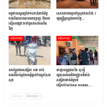
កម្ពុជាបណ្ដេញថៃ១៤នាក់ពាក់ព័ន្ធ
សោកនាដកម្ម​នៅ​ស្រុក​វាល​វែង ៖
ករណីឆបោកតាមអនឡាញ និងបទ
រដ្ឋមន្ត្រី​ក្រសួងមហាផ្ទៃ…
ល្មើសផ្សេងៗទៅប្រទេសកំណើត
វិញ
សន្តិសុខសង្គម
សន្តិសុខសង្គម
ឃាត់ខ្លួនជនសង្ស័យ ០៣ នាក់
អាជ្ញាធរក្រុងបាវិត ចុះធើ្វ
ករណីធាក់ប្លន់យកម៉ូតូនៅខណ្ឌសែន
រដ្ឋបាលចំហនិងបង្ក្រាបទីតាំង
សុខ
សង្ស័យពាក់ព័ន្ធបទ
ល្មើសOnline scam…
ព័ត៌មានមុន
ព័ត៌មានបន្ទាប់