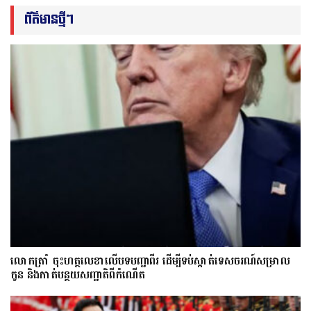
ព័ត៌មានថ្មីៗ
លោក​ត្រាំ ចុះហត្ថលេខាលើបទបញ្ជាពីរ ដើម្បីទប់ស្កាត់ទេស​ចរណ៍សម្រាល
កូន និងកាត់បន្ថយសញ្ជាតិពីកំណើត