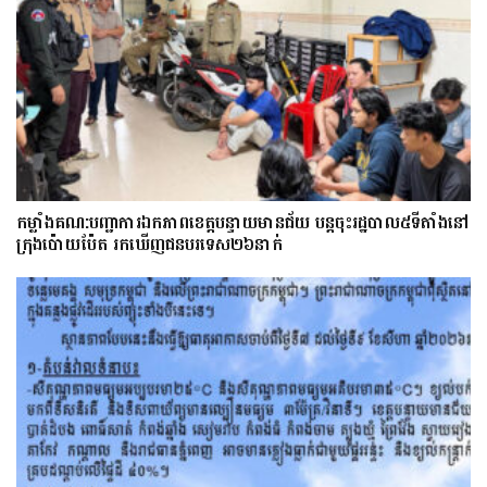
កម្លាំងគណ:បញ្ជាការឯកភាពខេត្តបន្ទាយមានជ័យ បន្តចុះរដ្ឋបាល៥ទីតាំងនៅ
ក្រុងប៉ោយប៉ែត រកឃើញជនបរទេស២៦នាក់