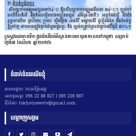
ក្រសួងធនធានទឹក ជូនដំណឹងអំពីស្ថានភាពធាតុអាកាសនៅកម្ពុជា សម្រាប់
ថ្ងៃទី៧ ខែសីហា ឆ្នាំ២០២៦
ទំនាក់ទំនងយើងខ្ញុំ
អាសយដ្ឋាន៖ រាជធានីភ្នំពេញ
លេខទូរសព្ទ៖ 096 22 88 827 | 085 228 887
អុីម៉ែល៖ tskhotnewstv@gmail.com
បណ្តាញសង្គម