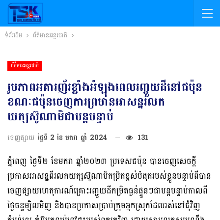
ទំព័រដើម
ព័ត៌មានអន្តរជាតិ
ព័ត៌មានអន្តរជាតិ
រូបភាពអគារញ័រខ្លាំងអំឡុងពេលរញ្ជួយដីនៅជប៉ុន
ខណៈជប៉ុនចេញការព្រមានអាសន្នរលក
យក្សស៊ូណាមិជាបន្តបន្ទាប់
ចេញផ្សាយ
ថ្ងៃទី 2 ខែ មករា ឆ្នាំ 2024
131
ភ្នំពេញ ថ្ងៃទី២ ខែមករា ឆ្នាំ២០២៣ ប្រទេសជប៉ុន បានចេញសេចក្តី
ប្រកាសអាសន្នពីរលកយក្សស៊ូណាមិកម្រិតខ្ពស់បំផុតរបស់ខ្លួនបន្ទាប់ពីបាន
ចេញផ្សាយហេតុការណ៍គ្រោះរញ្ជួយដីកម្រិតធ្ងន់ផ្ទួនៗជាបន្តបន្ទាប់កាលពី
ថ្ងៃចន្ទម្សិលមិញ និងបានប្រកាសប្រាប់ក្រុមអ្នកស្រុកដែលរស់នៅជុំវិញ