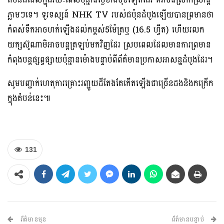
ភ្លាមៗទេ។ ទូរទស្សន៍ NHK TV របស់ជប៉ុនដំបូងឡើយបានព្រមានថា
កំពស់ទឹកអាចហក់ឡើងដល់កម្ពស់5ម៉ែត្រឬ (16.5 ហ្វីត) ហើយរលក
យក្សស៊ូណាមិអាចបន្តត្រឡប់មកវិញដែរ ស្របពេលដែលមានការព្រមាន
កំពុងបន្តផ្សព្វផ្សាយប៉ុន្មានម៉ោងបន្ទាប់ពីព័ត៌មានប្រកាសអាសន្នដំបូងដែរ។
សូមបញ្ជាក់ហេតុការគ្រោះរញ្ជួយដីតែងតែកើតឡើងជាច្រើនដងនិងកក្រើក
ក្នុងតំបន់នេះ៕
131
ព័ត៌មានមុន
ព័ត៌មានបន្ទាប់