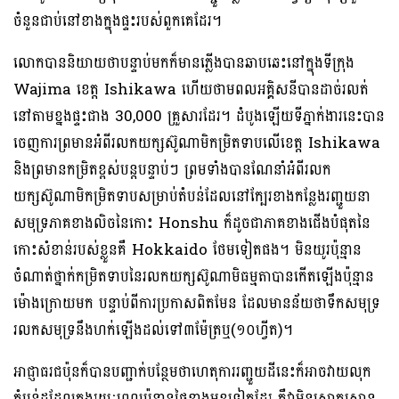
ចំនួនជាប់នៅខាងក្នុងផ្ទះរបស់ពួកគេដែរ។
លោកបាននិយាយថាបន្ទាប់មកក៏មានភ្លើងបានឆាបឆេះនៅក្នុងទីក្រុង
Wajima ខេត្ត Ishikawa ហើយថាមពលអគ្គិសនីបានដាច់រលត់
នៅតាមខ្នងផ្ទះជាង 30,000 គ្រួសារដែរ។ ដំបូងឡើយទីភ្នាក់ងារនេះបាន
ចេញការព្រមានអំពីរលកយក្សស៊ូណាមិកម្រិតទាបលើខេត្ត Ishikawa
និងព្រមានកម្រិតខ្ពស់បន្តបន្ទាប់ៗ ព្រមទាំងបានណែនាំអំពីរលក
យក្សស៊ូណាមិកម្រិតទាបសម្រាប់តំបន់ដែលនៅក្បែរខាងកន្លែងរញ្ជួយនា
សមុទ្រភាគខាងលិចនៃកោះ Honshu ក៏ដូចជាភាគខាងជើងបំផុតនៃ
កោះសំខាន់របស់ខ្លួនគឺ Hokkaido ថែមទៀតផង។ មិនយូរប៉ុន្មាន
ចំណាត់ថ្នាក់កម្រិតទាបនៃរលកយក្សស៊ូណាមិធម្មតាបានកើតឡើងប៉ុន្មាន
ម៉ោងក្រោយមក បន្ទាប់ពីការប្រកាសពិតមែន ដែលមានន័យថាទឹកសមុទ្រ
រលកសមុទ្រនឹងហក់ឡើងដល់ទៅ៣ម៉ែត្រឬ(១០ហ្វីត)។
អាជ្ញាធរជប៉ុនក៏បានបញ្ជាក់បន្ថែមថាហេតុការរញ្ជួយដីនេះក៏អាចវាយលុក
តំបន់ដដែលក្នុងរយៈពេលប៉ុន្មានថ្ងៃខាងមុខទៀតដែរ គឺវាមិនស្រាកស្រាន្ត