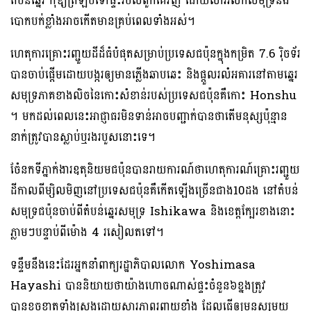
តំបន់ឆ្នេរ កុំឱ្យត្រឡប់ទៅផ្ទះរបស់ពួកគេវិញ ដោយសាររលកសមុទ្រនឹង
បោកបក់ខ្លាំងអាចកើតមានគ្រប់ពេលទាំងអស់។
ហេតុការគ្រោះរញ្ជួយដីដ៏ធំបំផុតសម្រាប់ប្រទេសជប៉ុនក្នុងកម្រិត 7.6 រ៉ិចទ័រ
បានចាប់ផ្ដើមដោយបង្ករឲ្យមានភ្លើងឆាបឆេះ និងផ្តួលរលំអគារនៅតាមឆ្នេរ
សមុទ្រភាគខាងលិចនៃកោះសំខាន់របស់ប្រទេសជប៉ុនគឺកោះ Honshu
។ មកដល់ពេលនេះអាជ្ញាធរមិនទាន់អាចបញ្ជាក់បានថាតើមនុស្សប៉ុន្មាន
នាក់ត្រូវបានស្លាប់ឬរងរបួសនោះទេ។
ចំែនកទីភ្នាក់ងារឧតុនិយមជប៉ុនបានរាយការណ៍ថាហេតុការណ៍គ្រោះរញ្ជួយ
ដីកាលពីម្សិលមិញនៅប្រទេសជប៉ុនគឺកើតឡើងច្រើនជាង10ដង នៅតំបន់
សមុទ្រជប៉ុនចាប់ពីតំបន់ឆ្នេរសមុទ្រ Ishikawa និងខេត្តក្បែរខាងនោះ
ភ្លាមៗបន្ទាប់ពីម៉ោង 4 រសៀលតទៅ។
ទន្ទឹមនឹងនេះដែរអ្នកនាំពាក្យរដ្ឋាភិបាលលោក Yoshimasa
Hayashi បាននិយាយថាយ៉ាងហោចណាស់ផ្ទះចំនួន៦ខ្នងត្រូវ
បានខូចខាតទាំងស្រុងដោយសារភាពរញ្ជួយខ្លាំង ដែលធ្វើឲ្យមនុស្សមួយ