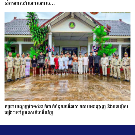
សំរាមពាសវាលពាសកាល…
កម្ពុជាបណ្ដេញថៃ១៤នាក់ពាក់ព័ន្ធករណីឆបោកតាមអនឡាញ និងបទល្មើស
ផ្សេងៗទៅប្រទេសកំណើតវិញ