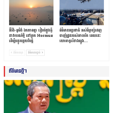
អ៊ីរ៉ង់-អូម៉ង់ ឯកភាពគ្នា រៀបចំផ្លូវធ្វើ
ព័ត៌មានអន្ដរជាតិ អស់ពីច្រឡំដេញ​
នាវាចរណ៍ថ្មី នៅច្រក Hormuz
បាញ់ដ្រូនរបស់​អាមេរិក ពេលនេះ​
ដើម្បីបន្ធូរបន្ថយវិបត្តិ
យោធាកូរ៉េខាងត្បូង…
ព័ត៌មានមុន
ព័ត៌មានបន្ទាប់
ព័ត៌មានថ្មីៗ