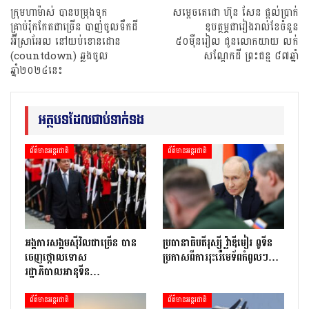
ក្រុមហាម៉ាស់ បានបម្រុងទុក
សម្តេចតេជោ ហ៊ុន សែន ផ្តល់ប្រាក់
គ្រាប់រ៉ុកកែតជាច្រើន បាញ់ចូលទឹកដី
ឧបត្ថម្ភជារៀងរាល់ខែចំនួន
អ៊ីស្រាអែល នៅយប់ខោនដោន
៥០ម៉ឺនរៀល ជូនលោកយាយ លក់
(countdown) ឆ្លងចូល
សណ្តែកដី ព្រះជន្ម ៨៧ឆ្នាំ
ឆ្នាំ២០២៤នេះ
អត្ថបទដែលជាប់ទាក់ទង
ព័ត៌មានអន្តរជាតិ
ព័ត៌មានអន្តរជាតិ
អង្គការសង្គមស៊ីវិលជាច្រើន បាន
ប្រធានាធិបតីរុស្ស៊ី វ្ល៉ាឌីមៀរ ពូទីន
ចេញថ្កោលទោស
ប្រកាសពីការរុះរើមេទ័ពកំពូលៗ…
រដ្ឋាភិបាលអានុទីន…
ព័ត៌មានអន្តរជាតិ
ព័ត៌មានអន្តរជាតិ