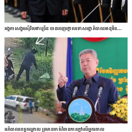
អង្គការសង្គមស៊ីវិលជាច្រើន បានចេញថ្កោលទោសរដ្ឋាភិបាលអានុទីន…
អភិបាលខេត្តកណ្ដាល ព្រមានចាត់វិធានការក្ដៅលើអ្នកចោល