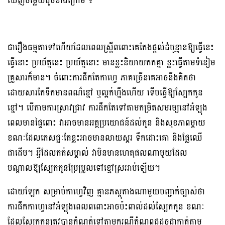
ឃើញចម្លើយដូចខាងក្រោម ៖
ជារឿងធម្មតាទៅហើយដែលពេលស្ត្រីពពោះគេតែងផ្តល់ដំបូន្មានឱ្យធ្វើនេះ
ធ្វើនោះ ប្រយ័ត្ននេះ ប្រយ័ត្ននោះ មានខ្លះនិយាយតតគ្នា ខ្លះធ្វើតាមទំនៀម
គ្រួសារក៏មាន។ ចំពោះការផឹកតែកាហ្វេ ភាគច្រើនគេអាចនឹងគិតថា
ដោយសារតែទឹកមានពណ៌ខ្មៅ ឬល្អក់ហ្នឹងហើយ ទើបធ្វើឱ្យស្បែកកូន
ខ្មៅ។ បើតាមការស្រាវជ្រាវ ការផឹកតែទៅតាមកម្រិតសមរម្យនៅអំឡុង
ពេលមានផ្ទៃពោះ វាអាចមានអត្ថប្រយោជន៍ដល់កូន និងសុខភាពម្តាយ
ខណៈដែលភេសជ្ជៈតែខ្លះអាចមានលាយស្ករ ទឹកដោះគោ និងផ្លែឈើ
ជាដើម។ អ្វីដែលកត់សម្គាល់ វាមិនមានហេតុផលណាមួយដែល
បណ្តាលឱ្យស្បែកកូនប្រែប្រួលទៅខ្មៅស្រអាប់ឡើយ។
ដោយឡែក សម្រាប់កាហ្វេវិញ គ្មានភស្តុតាងណាមួយបញ្ជាក់ច្បាស់ថា
ការផឹកកាហ្វេនៅអំឡុងពេលពពោះអាចប៉ះពាល់ដល់ស្បែកកូន ខណៈ
ដែលស្បែកកូនត្រូវបានកំណត់ទៅតាមករណីតំណពូជដូចជាកាត់តាម