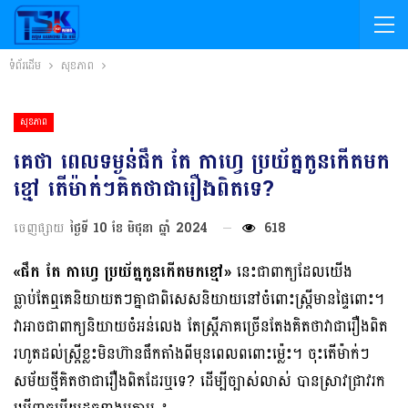
ទំព័រដើម
សុខភាព
សុខភាព
គេថា ពេលទម្ងន់ផឹក តែ កាហ្វេ ប្រយ័ត្នកូនកើតមក
ខ្មៅ តើម៉ាក់ៗគិតថាជារឿងពិតទេ?
ចេញផ្សាយ
ថ្ងៃទី 10 ខែ មិថុនា ឆ្នាំ 2024
618
«ផឹក តែ កាហ្វេ ប្រយ័ត្នកូនកើតមកខ្មៅ»
នេះជាពាក្យដែលយើង
ធ្លាប់តែឮគេនិយាយតៗគ្នាជាពិសេសនិយាយនៅចំពោះស្ត្រីមានផ្ទៃពោះ។
វាអាចជាពាក្យនិយាយចំអន់លេង តែស្ត្រីភាគច្រើនតែងគិតថាវាជារឿងពិត
រហូតដល់ស្ត្រីខ្លះមិនហ៊ានផឹកតាំងពីមុនពេលពពោះម្ល៉េះ។ ចុះតើម៉ាក់ៗ
សម័យថ្មីគិតថាជារឿងពិតដែរឬទេ? ដើម្បីច្បាស់លាស់ បានស្រាវជ្រាវរក