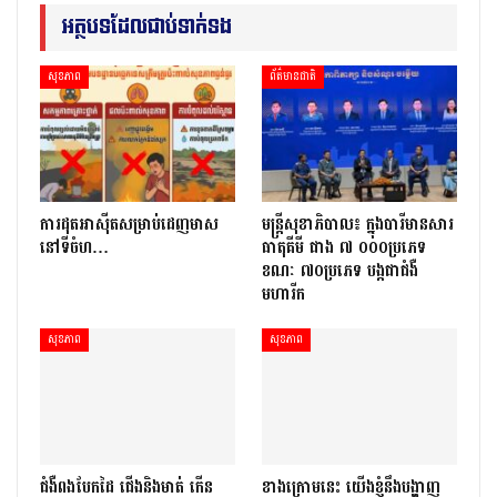
អត្ថបទដែលជាប់ទាក់ទង
សុខភាព
ព័ត៌មានជាតិ
ការដុតអាស៊ីតសម្រាប់ដេញមាស
មន្ត្រីសុខាភិបាល៖ ក្នុងបារីមានសារ
នៅទីចំហ…
ធាតុគីមី ជាង ៧ ០០០ប្រភេទ
ខណៈ ៧០ប្រភេទ បង្កជាជំងឺ
មហារីក
សុខភាព
សុខភាព
ជំងឺពងបែកដៃ ជើងនិងមាត់ កើន
ខាងក្រោមនេះ យើងខ្ញុំនឹងបង្ហាញ