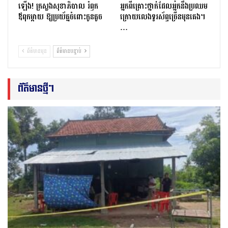
ឡើង! ក្រសួងសុខាភិបាល រំឭក
អ្នកពីគ្រោះថ្នាក់ដែលអ្នកនឹងប្រឈម
ឪពុកម្តាយ ឱ្យប្រយ័ត្នចំពោះកូនតូច
ក្រោយលេងទូរស័ព្ទច្រើនមុនគេង។
…
ព័ត៌មានមុន
ព័ត៌មានបន្ទាប់
ព័ត៌មានថ្មីៗ