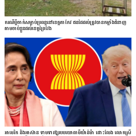
ករណីប្ដីចាក់សម្លាប់ប្រពន្ធនៅខេត្តតាកែវ ជនដៃដល់ត្រូវបានកម្លាំងជំនាញ
តាមចាប់ខ្លួនដល់ខេត្តព្រៃវែង
អាមេរិក និងអាស៊ាន ទាមទារឱ្យ​របបយោធាមីយ៉ាន់ម៉ា​ ដោះ​លែង​ លោកស្រី