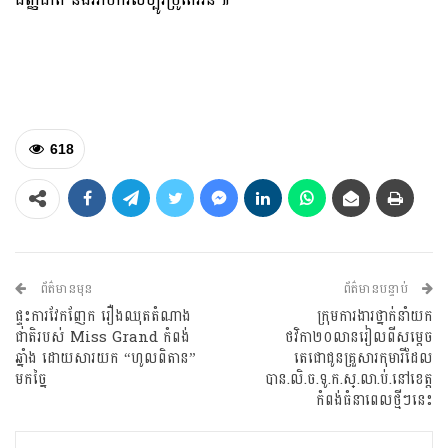
618
ព័ត៌មានមុន
ព័ត៌មានបន្ទាប់
ផ្ទុះការវែកញែក រឿងឈុតតំណាង
ក្រុមការងារថ្នាក់នាំយក
ជាតិរបស់ Miss Grand កំពង់
ថវិកា២០លានរៀលពីសម្តេច
ឆ្នាំង ដោយសារយក “ហូលពិតាន”
តេជោជូនគ្រួសារកុមារីដែល
មកច្នៃ
បាន.លិ.ច.ទូ.ក.ស្.លា.ប់.នៅខេត្ត
កំពង់ធំនាពេលថ្មីៗនេះ