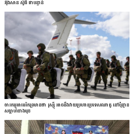
អ៊ុងសាន ស៊ូជី ជា​បន្ទាន់
ចារកម្ម​អាមេរិក​ព្រមាន​ថា​ រុស្ស៊ី​ អាចនឹងវាយប្រហារប្រទេស​​ណា​តូ ​នៅ​ប៉ុន្មាន​
សប្តាហ៍​​ខាង​មុខ​​