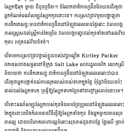
ស្បែកឪពុក ម្តាយ ជីដូនឬជីតា។ ចំណែកជាតិកាហ្វេអ៊ីនមិនបានដើរតួជា
អ្នកកំណត់ពណ៌សម្បុរស្បែកកូននោះទេ។ ការស្រាវជ្រាវមួយបង្ហាញថា
ការផឹកភេសជ្ជៈមានជាតិកាហ្វេអ៊ីននៅអំឡុងពេលមានផ្ទៃពោះ វាអាចបង្ក
ភាពស្ត្រេសដល់ស្ត្រីកាន់តែច្រើន វាអាចបង្កបញ្ហាដល់កូនទាំងនៅពេលវ័យ
កុមារ រហូតដល់វ័យជំទង់។
បើតាមការស្រាវជ្រាវផ្ទាល់ខ្លួនរបស់វេជ្ជបណ្ឌិត Kirtley Parker
ឯកទេសខាងសម្ភពនៅទីក្រុង Salt Lake សហរដ្ឋអាមេរិក លោកស្រី
និយាយថា ការផឹកភេសជ្ជៈជាតិកាហ្វេអ៊ីននៅអំឡុងពេលពពោះវាបាន
ដើរតួជាអ្នកបង្អាក់ដល់ការលូតលាស់របស់ទារកក្នុងផ្ទៃ ប៉ុន្តែវាមិនបានប៉ះ
ពាល់ដល់ស្បែកទារក ឬធ្វើឱ្យស្បែកទារកប្រែទៅជាខ្មៅស្រអាប់នោះទេ។
បើទោះពណ៌សម្បុរស្បែករបស់កូនមិនអាចប្រែប្រួលនៅអំឡុងពេលពពោះ
តែក្នុងនោះយើងក៏អាចមានវិធីធ្វើឱ្យស្បែកទាំងកូន និងអ្នកម្តាយមានសុខ
ភាពល្អ ដោយបរិភោគអាហារល្អចំពោះសុខភាពដូចជាបន្លែ ផ្លែឈើ គ្រាប់
ធញ្ញជាតិ និងអាហារសម្បូរប្រូតេអ៊ីន៕