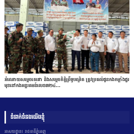
អំណោយសម្តេចតេជោ និងសម្តេចកិត្តិព្រឹទ្ធបណ្ឌិត ត្រូវប្រគល់ជូនកងកម្លាំងជួរ
មុខនៅកងអន្តរគមន៍លេខ៣២៤…
ទំនាក់ទំនងយើងខ្ញុំ
អាសយដ្ឋាន៖ រាជធានីភ្នំពេញ