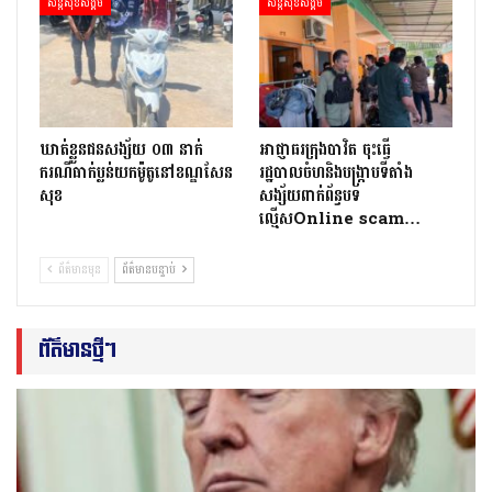
សន្តិសុខសង្គម
សន្តិសុខសង្គម
ឃាត់ខ្លួនជនសង្ស័យ ០៣ នាក់
អាជ្ញាធរក្រុងបាវិត ចុះធើ្វ
ករណីធាក់ប្លន់យកម៉ូតូនៅខណ្ឌសែន
រដ្ឋបាលចំហនិងបង្ក្រាបទីតាំង
សុខ
សង្ស័យពាក់ព័ន្ធបទ
ល្មើសOnline scam…
ព័ត៌មានមុន
ព័ត៌មានបន្ទាប់
ព័ត៌មានថ្មីៗ