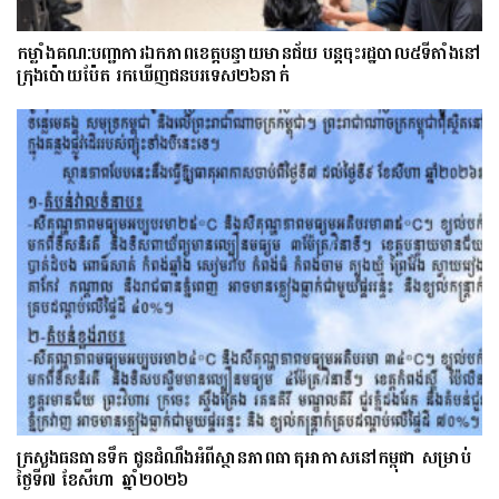
កម្លាំងគណ:បញ្ជាការឯកភាពខេត្តបន្ទាយមានជ័យ បន្តចុះរដ្ឋបាល៥ទីតាំងនៅ
ក្រុងប៉ោយប៉ែត រកឃើញជនបរទេស២៦នាក់
ក្រសួងធនធានទឹក ជូនដំណឹងអំពីស្ថានភាពធាតុអាកាសនៅកម្ពុជា សម្រាប់
ថ្ងៃទី៧ ខែសីហា ឆ្នាំ២០២៦