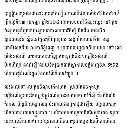
ស្លាប់ឡើយ ដោយគ្រាន់តែខូចខាតសួនពុះចែកទ្រូងផ្លូវតែប៉ុណ្ណោះ ។
ឧប្បត្តិហេតុខាងលើនោះបានកើតឡើង កាលពីវេលាម៉ោង៥និង៤៥នាទី
ព្រឹកថ្ងៃទី១៣ ខែកញ្ញា ឆ្នាំ២០២៥ នៅតាមមហាវិថីឈ្នះឈ្នះ នៅត្រង់
ចំណុចរង្វង់មូលគល់ស្ពានអាកាសមហាវិថីសុី ជីនពីង ខាងលិច
ផ្សារជមពូវ័ន ស្ថិតនៅក្នុងភូមិព្រៃស្វាយ សង្កាត់ចោមចៅទី៣ ខណ្ឌ
ពោធិ៍សែនជ័យ រាជ​ធានីភ្នំពេញ ។ ប្រជាពលរដ្ឋបាននិយាយថា នៅវេលា
ម៉ោងខាងលើ ពួកគាត់បានឃើញរថយន្តកុងតឺន័រ១គ្រឿងខាងលើ
ម៉ាកហុីណូ ពណ៍ខៀវលាយទឹកប្រាក់ពាក់ស្លាកលេខភ្នំពេញ3A-5592
បើកបរធ្វើដំណើរក្នុងទិសដៅពីជើងទៅត្បូង ។
លុះពេលទៅដល់ត្រង់ចំណុចកើតហេតុ ស្រាប់តែរេចង្កូតបុក
ឡើងលើសួនពុះចែកទ្រូងផ្លូវគល់​ស្ពានអាកាសមហាវិថីសុី ជីនពីងទាំង
កំរោល ប៉ុន្តែមិនបណ្ដាលឲ្យប៉ះពាល់ដល់អ្នកផ្សេងឡើយ បន្ទាប់មកអ្នក
បើកបរបានរត់គេចខ្លួនបាត់ ។ បើតាមមេការក្រុមហ៊ុនផែស្ងួតតេង ឡាយ
នោះបាននិយាយថា នៅមុនពេលកើតហេតុរថយន្តខាងលើបានបើកបរ