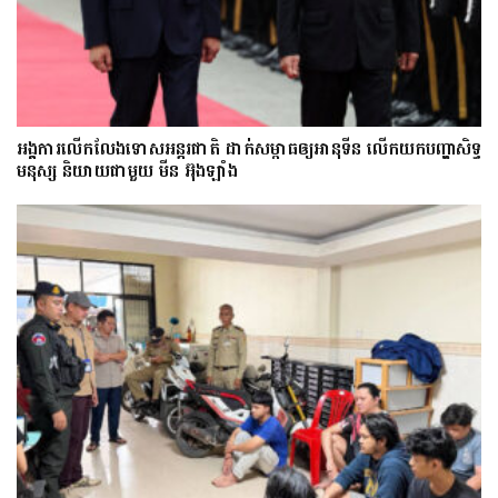
អង្គការលើកលែងទោសអន្តរជាតិ ដាក់សម្ពាធឲ្យអានុទីន លើកយកបញ្ហាសិទ្ធ
មនុស្ស និយាយជាមួយ មីន អ៊ុងឡាំង