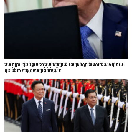
លោក​ត្រាំ ចុះហត្ថលេខាលើបទបញ្ជាពីរ ដើម្បីទប់ស្កាត់ទេស​ចរណ៍សម្រាល
កូន និងកាត់បន្ថយសញ្ជាតិពីកំណើត