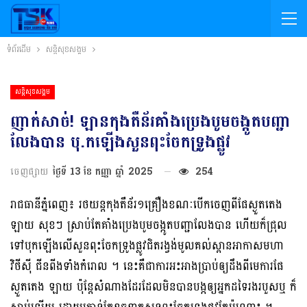
ទំព័រដើម
សន្តិសុខសង្គម
សន្តិសុខសង្គម
ញាក់សាច់! ឡានកុងតឺន័រគាំងប្រេងបូមចង្កូតបញ្ជា
លែងបាន បុ.កឡើងសួនពុះចែកទ្រូងផ្លូវ​
ចេញផ្សាយ
ថ្ងៃទី 13 ខែ កញ្ញា ឆ្នាំ 2025
254
រាជធានី​ភ្នំពេញ៖ រថយន្តកុងតឺន័រ១គ្រឿងខណៈបើកចេញពីផែស្ងួតតេង
ឡាយ សុខៗ ស្រាប់តែគាំងប្រេងបូមចង្កូតបញ្ជាលែងបាន ហើយក៏ជ្រុល
ទៅបុកឡើងលើសួនពុះចែកទ្រូងផ្លូវជិតរង្វង់មូលគល់ស្ពានអាកាសមហា
វិថីសុី ជីនពីងទាំងកំរោល ។ នេះគឺជាការអះអាងប្រាប់ឲ្យដឹងពីមេការផែ
ស្ងួតតេង ឡាយ ប៉ុន្តែសំណាងដែរដែលមិនបានបង្កឲ្យអ្នកដទៃរងរបួសឬ ក៏