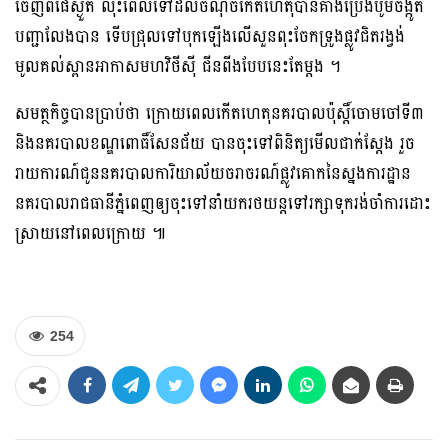
ចេញពីផែស្ងួត លុះពេលទៅដល់ចំណុចកើតហេតុបានគាំងប្រេងបូមចង្កូត
បញ្ជាលែងបាន ទើបជ្រុលទៅបុកឡើងលើសួនពុះចែកទ្រូងផ្លូវជិតរង្វង់
មូលគល់ស្ពានអាកាសមហវិថីសុី ជីនពីងបែបនេះតែម្ដង ។
សមត្ថកិច្ចបានប្រាប់ថា ក្រោយពេលកើតហេតុនគរបាលប៉ុស្តិ៍ចោមចៅទី៣
និងនគរបាលខណ្ឌ​ពោធិ៍សែនជ័យ បានចុះទៅពិនិត្យមើលជាក់ស្ដែង រួច
រាយការណ៍ជូននគរបាលការិយាល័យចរា​ចរណ៍ផ្លូវគោកនៃស្នងការដ្ឋាន
នគរបាលរាជធានីភ្នំពេញឲ្យចុះទៅនាំយករថយន្តទៅរក្សាទុករង់ចាំការដោះ
ស្រាយនៅពេលក្រោយ ៕
254