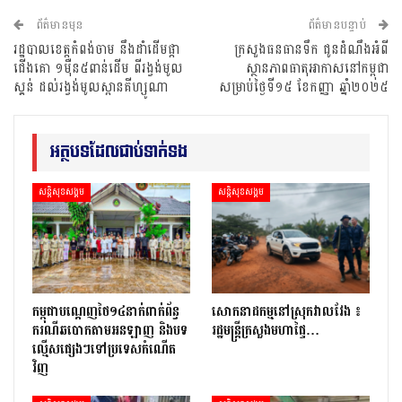
ព័ត៌មានមុន
ព័ត៌មានបន្ទាប់
រដ្ឋបាលខេត្តកំពង់ចាម នឹងដាំដើមផ្កា
ក្រសួងធនធានទឹក ជូនដំណឹងអំពី
ជើងគោ ១ម៉ឺន៥ពាន់ដើម ពីរង្វង់មូល
ស្ថានភាពធាតុអាកាសនៅកម្ពុជា
ស្គន់ ដល់រង្វង់មូលស្ពានគីហ្សូណា
សម្រាប់ថ្ងៃទី១៥ ខែកញ្ញា ឆ្នាំ២០២៥
អត្ថបទដែលជាប់ទាក់ទង
សន្តិសុខសង្គម
សន្តិសុខសង្គម
កម្ពុជាបណ្ដេញថៃ១៤នាក់ពាក់ព័ន្ធ
សោកនាដកម្ម​នៅ​ស្រុក​វាល​វែង ៖
ករណីឆបោកតាមអនឡាញ និងបទ
រដ្ឋមន្ត្រី​ក្រសួងមហាផ្ទៃ…
ល្មើសផ្សេងៗទៅប្រទេសកំណើត
វិញ