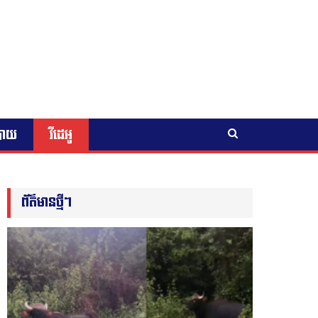
បាយ
វីដេអូ
ព័ត៌មានថ្មីៗ