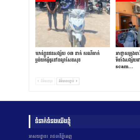
ឃាត់ខ្លួនជនសង្ស័យ ០៣ នាក់ ករណីធាក់
អាជ្ញាធរក្រុងបា
ប្លន់យកម៉ូតូនៅខណ្ឌសែនសុខ
ទីតាំងសង្ស័យ
scam…
ព័ត៌មានមុន
ព័ត៌មានបន្ទាប់
ទំនាក់ទំនងយើងខ្ញុំ
អាសយដ្ឋាន៖ រាជធានីភ្នំពេញ