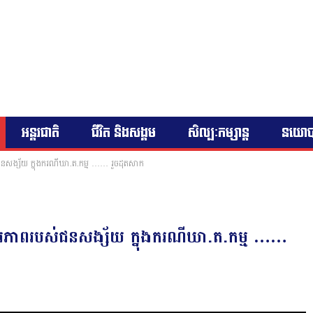
អន្តរជាតិ
ជីវិត និងសង្គម
សិល្បៈកម្សាន្ត
នយោ
នសង្ស័យ ក្នុងករណីឃា.ត.កម្ម …… រួចដុតសាក
រភាពរបស់ជនសង្ស័យ ក្នុងករណីឃា.ត.កម្ម ……