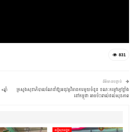
831
ព័ត៌មានបន្ទាប់
ឆ្នាំ
ក្រសួងសុខាភិបាលណែនាំឱ្យអនុវត្តវិធានការមួយចំនួន ខណៈកម្ដៅក្ដៅខ្លាំង
នៅកម្ពុជា អាចប៉ះពាល់ដល់សុខភាព
សន្តិសុខសង្គម