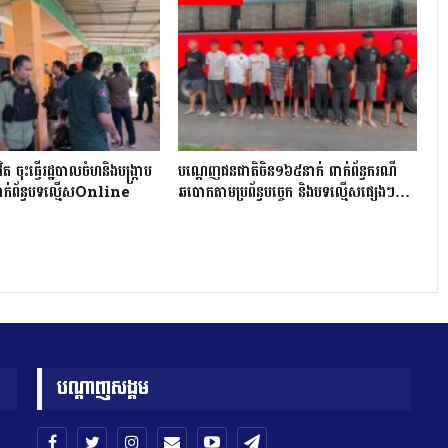
វិត ចុះធើ្វរដ្ឋបាលចំហនិងបង្ក្រាប
បណ្ដេញជនជាតិចិន១៦៥នាក់ ពាក់ព័ន្ធករណី
ពាក់ព័ន្ធបទល្មើសOnline
ឆបោកតាមប្រព័ន្ធបច្ចេក និងបទល្មើសផ្សេងៗ…
បណ្តាញសង្គម