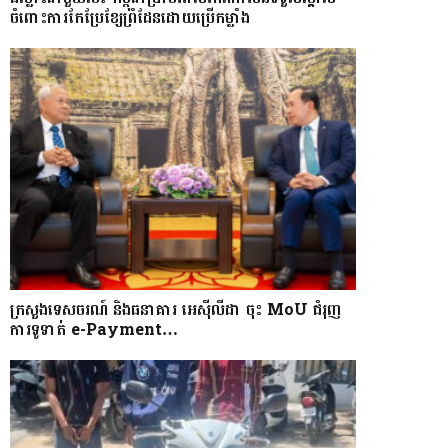
ចំពោះការកែប្រែខ្សែព្រំដែនដោយប្រើកម្លាំង
ក្រសួងទេសចរណ៍ និងធនាគារ អេស៊ីលីដា ចុះ MoU ជំរុញ
ការទូទាត់ e-Payment…