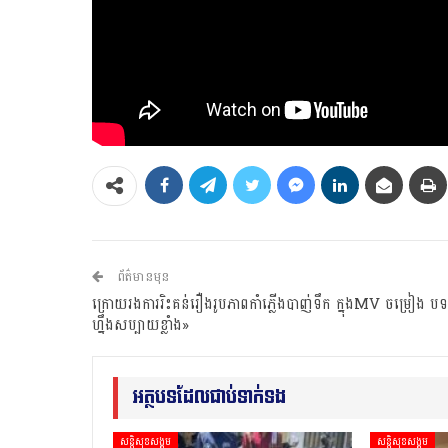
ព័ត៌មានមុន
ក្រោយរងការរិះគន់រឿងរូបភាពកាំភ្លើងបាញ់ទឹក ក្នុងMV ចម្រៀង បទ «
ហ្នឹងសប្បាយខ្លាំង»
អត្ថបទដែលជាប់ទាក់ទង
សន្តិសុខសង្គម
សន្តិសុខសង្គម