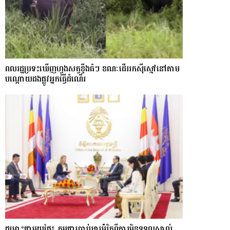
ពលរដ្ឋប្រទះឃេីញហ្វូងសត្វខ្ទីងធំៗ ខណៈ​ដើររកស៊ីស្មៅនៅតាម
បណ្តោយ​ដងផ្លូវអ្នកធ្វើដំណើរ
ជម្លោះជាមួយថៃ៖ កម្ពុជាប្រាប់អាម៉េរិកពីការមិនទទួលស្គាល់