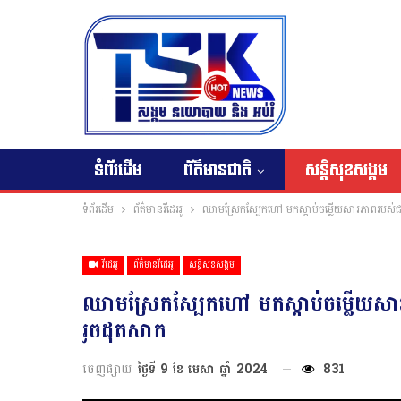
ទំព័រដើម
ព័ត៌មានជាតិ
សន្តិសុខសង្គម
ទំព័រដើម
ព័ត៌មានវីដេអូ
ឈាមស្រែកស្បែកហៅ មកស្តាប់ចម្លើយសារភាពរបស់ជ
វីដេអូ
ព័ត៌មានវីដេអូ
សន្តិសុខសង្គម
ឈាមស្រែកស្បែកហៅ មកស្តាប់ចម្លើយសា
រួចដុតសាក
ចេញផ្សាយ
ថ្ងៃទី 9 ខែ មេសា ឆ្នាំ 2024
831