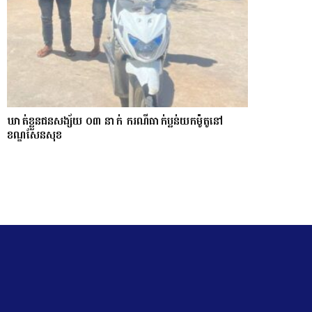
ឃាត់ខ្លួនជនសង្ស័យ ០៣ នាក់ ករណីធាក់ប្លន់យកម៉ូតូនៅ
ខណ្ឌសែនសុខ