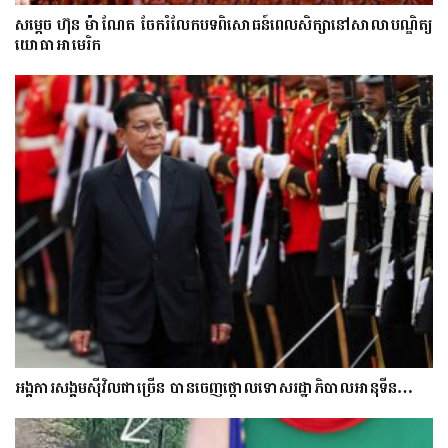
សម្តេច ហ៊ុន ម៉ាណែត ចែករំលែកបទពិសោធន៍ពេលសិក្សានៅសាលាបណ្ឌិត្យ​
យោ​ធា​អាមេរិក
អង្គការសង្គមស៊ីវិលជាច្រើន បានចេញថ្កោលទោសរដ្ឋាភិបាលអានុទីន…