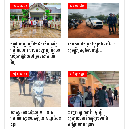
សន្តិសុខសង្គម
សន្តិសុខសង្គម
កម្ពុជាបណ្ដេញថៃ១៤នាក់ពាក់ព័ន្ធ
សោកនាដកម្ម​នៅ​ស្រុក​វាល​វែង ៖
ករណីឆបោកតាមអនឡាញ និងបទ
រដ្ឋមន្ត្រី​ក្រសួងមហាផ្ទៃ…
ល្មើសផ្សេងៗទៅប្រទេសកំណើត
វិញ
សន្តិសុខសង្គម
សន្តិសុខសង្គម
ឃាត់ខ្លួនជនសង្ស័យ ០៣ នាក់
អាជ្ញាធរក្រុងបាវិត ចុះធើ្វ
ករណីធាក់ប្លន់យកម៉ូតូនៅខណ្ឌសែន
រដ្ឋបាលចំហនិងបង្ក្រាបទីតាំង
សុខ
សង្ស័យពាក់ព័ន្ធបទ