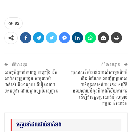
92
ព័ត៌មានមុន
ព័ត៌មានបន្ទាប់
សមត្ថកិច្ចចាប់រថយន្ត ៣គ្រឿង ដឹក
ប្រសាសន៍សំខាន់ៗរបស់សម្តេចធិបតី
សាច់សត្វក្រួចបង្កក សត្វទារស់
ហ៊ុន ម៉ាណែត អញ្ជើញប្រកាស
មាន់រស់ និងទន្សាយ ពីវៀតណាម
ដាក់ឱ្យអនុវត្តន៍ជាផ្លូវការ កម្មវិធី
មកកម្ពុជា ដោយគ្មានច្បាប់អនុញ្ញាត
នយោបាយចំនួនពីរក្នុងវិស័យការងារ
ដើម្បីជាឧត្តមប្រយោជន៍ សម្រាប់
កម្មករ និយោជិត
អត្ថបទដែលជាប់ទាក់ទង