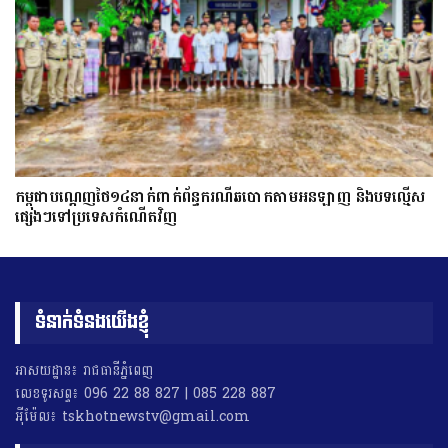
កម្ពុជាបណ្ដេញថៃ១៤នាក់ពាក់ព័ន្ធករណីឆបោកតាមអនឡាញ និងបទល្មើស
ផ្សេងៗទៅប្រទេសកំណើតវិញ
ទំនាក់ទំនងយើងខ្ញុំ
អាសយដ្ឋាន៖ រាជធានីភ្នំពេញ
លេខទូរសព្ទ៖ 096 22 88 827 | 085 228 887
អុីម៉ែល៖ tskhotnewstv@gmail.com