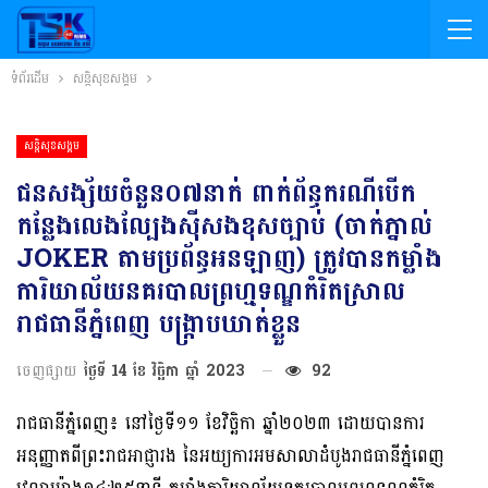
ទំព័រដើម
សន្តិសុខសង្គម
សន្តិសុខសង្គម
ជនសង្ស័យចំនួន០៧នាក់ ពាក់ព័ន្ធករណីបើក
កន្លែងលេងល្បែងស៊ីសងខុសច្បាប់ (ចាក់ភ្នាល់
JOKER តាមប្រព័ន្ធអនឡាញ) ត្រូវបានកម្លាំង
ការិយាល័យនគរបាលព្រហ្មទណ្ឌកំរិតស្រាល
រាជធានីភ្នំពេញ បង្ក្រាបឃាត់ខ្លួន
ចេញផ្សាយ
ថ្ងៃទី 14 ខែ វិច្ឆិកា ឆ្នាំ 2023
92
រាជធានីភ្នំពេញ៖ នៅថ្ងៃទី១១ ខែវិច្ឆិកា ឆ្នាំ២០២៣ ដោយបានការ
អនុញ្ញាតពីព្រះរាជអាជ្ញារង នៃអយ្យការអមសាលាដំបូងរាជធានីភ្នំពេញ