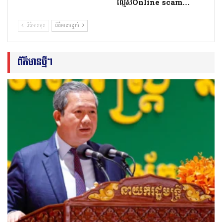
ល្មើសOnline scam…
ព័ត៌មានមុន
ព័ត៌មានបន្ទាប់
ព័ត៌មានថ្មីៗ