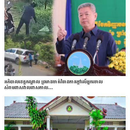
អភិបាលខេត្តកណ្ដាល ព្រមានចាត់វិធានការក្ដៅលើអ្នកចោល
សំរាមពាសវាលពាសកាល…