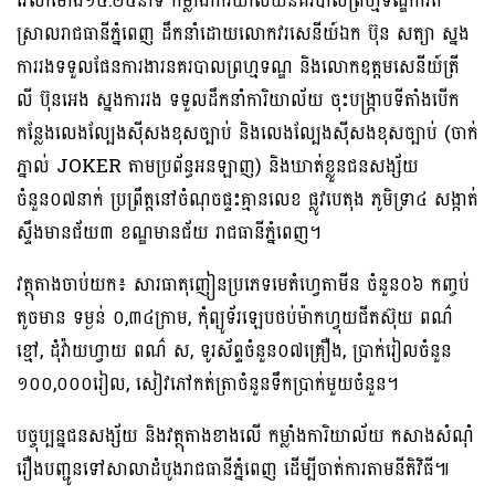
វេលាម៉ោង១៤:២៥នាទី កម្លាំងការិយាល័យនគរបាលព្រហ្មទណ្ឌកំរិត
ស្រាលរាជធានីភ្នំពេញ ដឹកនាំដោយលោកវរសេនីយ៍ឯក ប៊ុន សត្យា ស្នង
ការរងទទួលផែនការងារនគរបាលព្រហ្មទណ្ឌ និងលោកឧត្តមសេនីយ៍ត្រី
លី ប៊ុនអេង ស្នងការរង ទទួលដឹកនាំការិយាល័យ ចុះបង្ក្រាបទីតាំងបើក
កន្លែងលេងល្បែងស៊ីសងខុសច្បាប់ និងលេងល្បែងស៊ីសងខុសច្បាប់ (ចាក់
ភ្នាល់ JOKER តាមប្រព័ន្ធអនឡាញ) និងឃាត់ខ្លួនជនសង្ស័យ
ចំនួន០៧នាក់ ប្រព្រឹត្តនៅចំណុចផ្ទះគ្មានលេខ ផ្លូវបេតុង ភូមិទ្រា៤ សង្កាត់
ស្ទឹងមានជ័យ៣ ខណ្ឌមានជ័យ រាជធានីភ្នំពេញ។
វត្ថុតាងចាប់យក៖ សារធាតុញៀនប្រភេទមេតំហ្វេតាមីន ចំនួន០៦ កញ្ចប់
តូចមាន ទម្ងន់ ០,៣៤ក្រាម, កុំព្យូទ័រឡេបថប់ម៉ាកហ្វុយជីតស៊ុយ ពណ៌
ខ្មៅ, ដុំវ៉ាយហ្វាយ ពណ៌ ស, ទូរស័ព្ទចំនួន០៧គ្រឿង, ប្រាក់រៀលចំនួន
១០០,០០០រៀល, សៀវភៅកត់ត្រាចំនួនទឹកប្រាក់មួយចំនួន។
បច្ចុប្បន្នជនសង្ស័យ និងវត្ថុតាងខាងលើ កម្លាំងការិយាល័យ កសាងសំណុំ
រឿងបញ្ជូនទៅសាលាដំបូងរាជធានីភ្នំពេញ ដើម្បីចាត់ការតាមនីតិវិធី៕